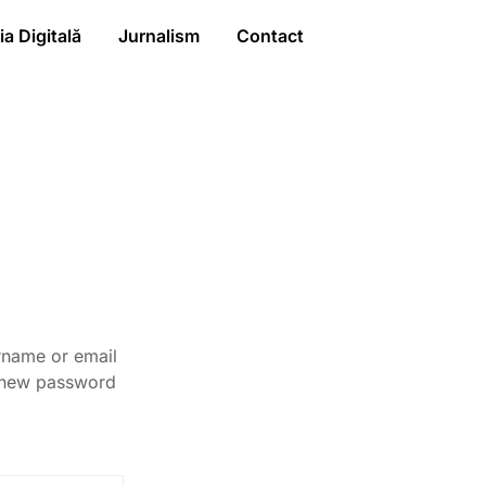
a Digitală
Jurnalism
Contact
rname or email
a new password